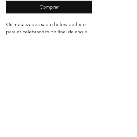
Comprar
Os metalizados são o hi-low perfeito
para as celebrações de final de ano e
carnaval.
Do P ao GG.
Disponível também em outras cores,
texturas e numerações.
Em qualquer um desses casos citados
acima, somente sob encomenda.
Favor consultar disponibilidade e
demais informações via WhatsApp
©2023 por adelinda.
Orgulhosamente criado com
Wix.com
adelinda Ltda. - CPF/CNPJ: