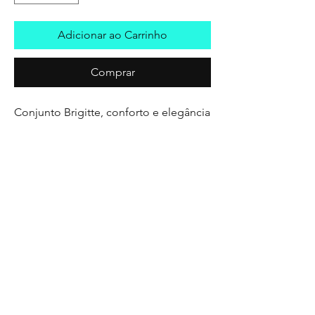
Adicionar ao Carrinho
Comprar
Conjunto Brigitte, conforto e elegância
na medida certa.
Do P ao GG.
Disponível também em outras cores,
texturas e numerações.
Em qualquer um desses casos citados
acima, somente sob encomenda.
Favor consultar disponibilidade e
demais informações via WhatsApp.